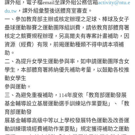
課外組，電子檔email至課外組公務信箱
activity@ntu.e
du.tw
，課外組彙整後送體育室審查。
一、參加教育部主辦或核定辦理之足球、棒球及女子
壘球運動聯賽之運動團隊組訓費，請依教育部體育署
核定之競賽規程辦理，另高爾夫有專案計畫補助，因
資源（經費）有限，前揭運動種類不得申請本項補
助。
二、為提升女學生運動參與率，如申請運動團隊含女
學生，本部體育署將納優先補助考量，以鼓勵各校推
動女學生
參與運動。
三、為避免重複補助，114年度依「教育部運動發展
基金輔導設立基層運動選手訓練站作業要點」、「教
育部運動發
展基金輔導高級中等以上學校發展特色運動及改善運
動訓練環境經費補助作業要點」規定獲得補助之運動